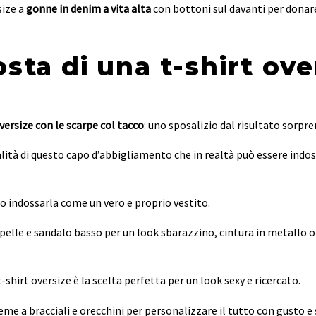
size a
gonne in denim a vita alta
con bottoni sul davanti per donar
sta di una t-shirt ove
oversize con le scarpe col tacco
: uno sposalizio dal risultato sorpr
tà di questo capo d’abbigliamento che in realtà può essere indossa
o indossarla come un vero e proprio vestito.
 pelle e sandalo basso per un look sbarazzino, cintura in metallo o 
shirt oversize è la scelta perfetta per un look sexy e ricercato.
e a bracciali e orecchini per personalizzare il tutto con gusto e s