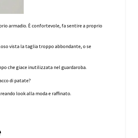
oprio armadio.
È confortevole, fa sentire a proprio
loso vista la taglia troppo abbondante, o se
mpo che giace inutilizzata nel guardaroba.
sacco di patate?
reando look alla moda e raffinato.
e