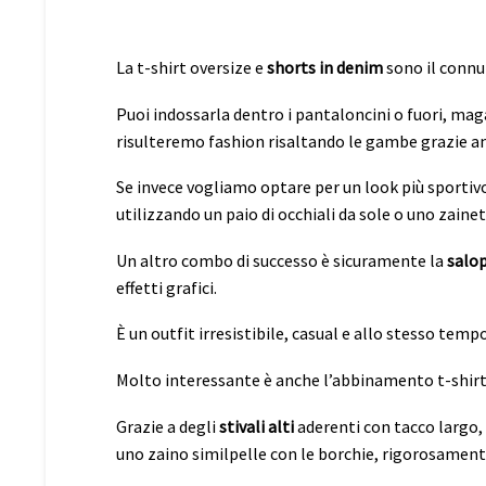
La t-shirt oversize e
shorts in denim
sono il connu
Puoi indossarla dentro i pantaloncini o fuori, mag
risulteremo fashion risaltando le gambe grazie an
Se invece vogliamo optare per un look più sportiv
utilizzando un paio di occhiali da sole o uno zainet
Un altro combo di successo è sicuramente la
salo
effetti grafici.
È un outfit irresistibile, casual e allo stesso temp
Molto interessante è anche l’abbinamento t-shirt
Grazie a degli
stivali alti
aderenti con tacco largo, 
uno zaino similpelle con le borchie, rigorosamente 