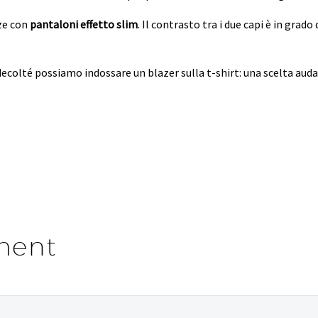
ize con
pantaloni effetto slim
.
Il contrasto tra i due capi è in grado 
 decolté possiamo indossare un blazer sulla t-shirt: una scelta aud
ment