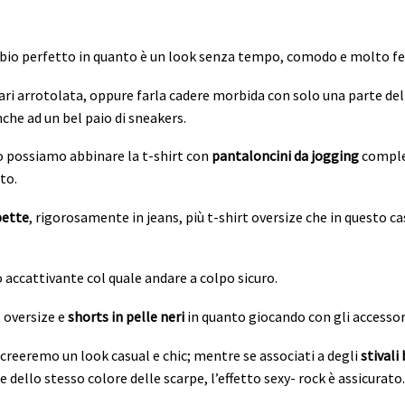
bio perfetto in quanto è un look senza tempo, comodo e molto f
ari arrotolata, oppure farla cadere morbida con solo una parte dell
che ad un bel paio di sneakers.
o possiamo abbinare la t-shirt con
pantaloncini da jogging
complet
to.
pette
, rigorosamente in jeans, più t-shirt oversize che in questo 
o accattivante col quale andare a colpo sicuro.
 oversize e
shorts in pelle neri
in quanto giocando con gli accessori
creeremo un look casual e chic; mentre se associati a degli
stivali 
dello stesso colore delle scarpe, l’effetto sexy- rock è assicurato.