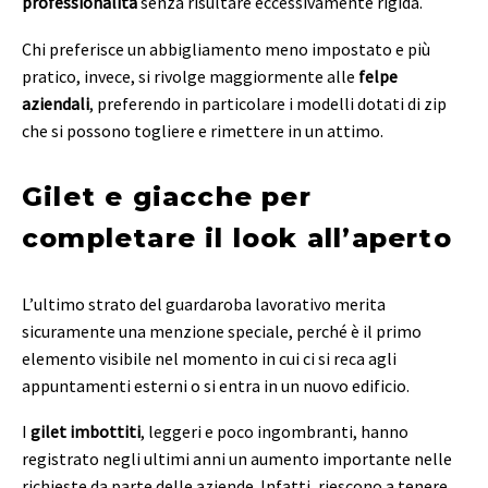
professionalità
senza risultare eccessivamente rigida.
Chi preferisce un abbigliamento meno impostato e più
pratico, invece, si rivolge maggiormente alle
felpe
aziendali
, preferendo in particolare i modelli dotati di zip
che si possono togliere e rimettere in un attimo.
Gilet e giacche per
completare il look all’aperto
L’ultimo strato del guardaroba lavorativo merita
sicuramente una menzione speciale, perché è il primo
elemento visibile nel momento in cui ci si reca agli
appuntamenti esterni o si entra in un nuovo edificio.
I
gilet imbottiti
, leggeri e poco ingombranti, hanno
registrato negli ultimi anni un aumento importante nelle
richieste da parte delle aziende. Infatti, riescono a tenere