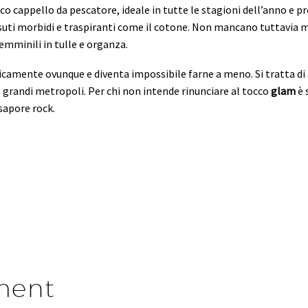
sico cappello da pescatore, ideale in tutte le stagioni dell’anno e p
ssuti morbidi e traspiranti come il cotone. Non mancano tuttavia m
femminili in tulle e organza.
icamente ovunque e diventa impossibile farne a meno. Si tratta di
e grandi metropoli. Per chi non intende rinunciare al tocco
glam
è 
 sapore rock.
ment