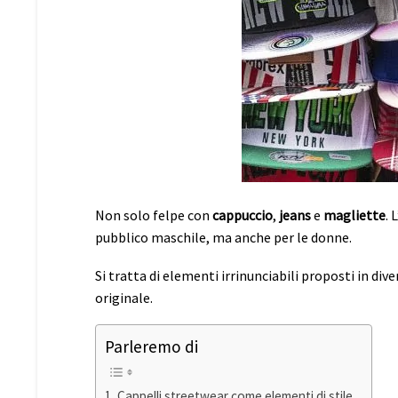
Non solo felpe con
cappuccio
,
jeans
e
magliette
. 
pubblico maschile, ma anche per le donne.
Si tratta di elementi irrinunciabili proposti in di
originale.
Parleremo di
Cappelli streetwear come elementi di stile