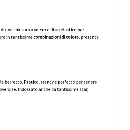
i una chiusura a velcro o di un elastico per
ere in tantissime
combinazioni di colore
, presenta
onale berretto. Pratico, trendy e perfetto per tenere
a oversize. Indossato anche da tantissime star,