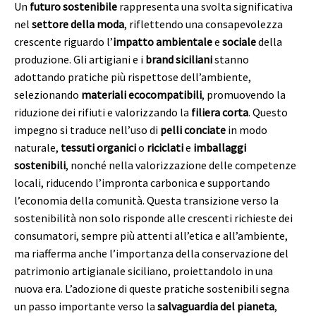
Un
futuro sostenibile
rappresenta una svolta significativa
nel
settore della moda
, riflettendo una consapevolezza
crescente riguardo l’
impatto ambientale
e
sociale
della
produzione. Gli artigiani e i
brand siciliani
stanno
adottando pratiche più rispettose dell’ambiente,
selezionando
materiali ecocompatibili
, promuovendo la
riduzione dei rifiuti e valorizzando la
filiera corta
. Questo
impegno si traduce nell’uso di
pelli conciate
in modo
naturale,
tessuti organici
o
riciclati
e
imballaggi
sostenibili
, nonché nella valorizzazione delle competenze
locali, riducendo l’impronta carbonica e supportando
l’economia della comunità. Questa transizione verso la
sostenibilità non solo risponde alle crescenti richieste dei
consumatori, sempre più attenti all’etica e all’ambiente,
ma riafferma anche l’importanza della conservazione del
patrimonio artigianale siciliano, proiettandolo in una
nuova era. L’adozione di queste pratiche sostenibili segna
un passo importante verso la
salvaguardia del pianeta
,