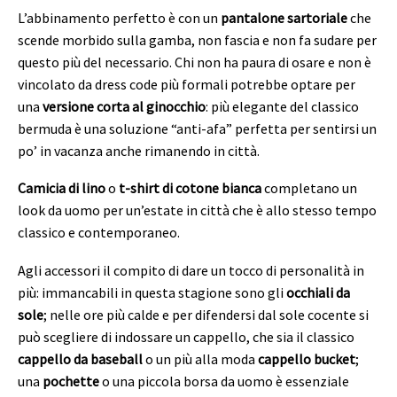
L’abbinamento perfetto è con un
pantalone sartoriale
che
scende morbido sulla gamba, non fascia e non fa sudare per
questo più del necessario. Chi non ha paura di osare e non è
vincolato da dress code più formali potrebbe optare per
una
versione corta al ginocchio
: più elegante del classico
bermuda è una soluzione “anti-afa” perfetta per sentirsi un
po’ in vacanza anche rimanendo in città.
Camicia di lino
o
t-shirt di cotone bianca
completano un
look da uomo per un’estate in città che è allo stesso tempo
classico e contemporaneo.
Agli accessori il compito di dare un tocco di personalità in
più: immancabili in questa stagione sono gli
occhiali da
sole
; nelle ore più calde e per difendersi dal sole cocente si
può scegliere di indossare un cappello, che sia il classico
cappello da baseball
o un più alla moda
cappello bucket
;
una
pochette
o una piccola borsa da uomo è essenziale