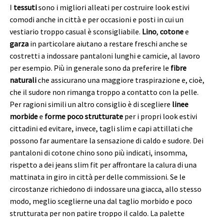
I
tessuti
sono i migliori alleati per costruire look estivi
comodi anche in città e per occasioni e posti in cui un
vestiario troppo casual è sconsigliabile.
Lino
,
cotone
e
garza
in particolare aiutano a restare freschi anche se
costretti a indossare pantaloni lunghi e camicie, al lavoro
per esempio. Più in generale sono da preferire le
fibre
naturali
che assicurano una maggiore traspirazione e, cioè,
che il sudore non rimanga troppo a contatto con la pelle.
Per ragioni simili un altro consiglio è di scegliere
linee
morbide
e
forme poco strutturate
per i propri look estivi
cittadini ed evitare, invece, tagli slim e capi attillati che
possono far aumentare la sensazione di caldo e sudore. Dei
pantaloni di cotone chino sono più indicati, insomma,
rispetto a dei jeans slim fit per affrontare la calura di una
mattinata in giro in città per delle commissioni. Se le
circostanze richiedono di indossare una giacca, allo stesso
modo, meglio sceglierne una dal taglio morbido e poco
strutturata per non patire troppo il caldo. La palette