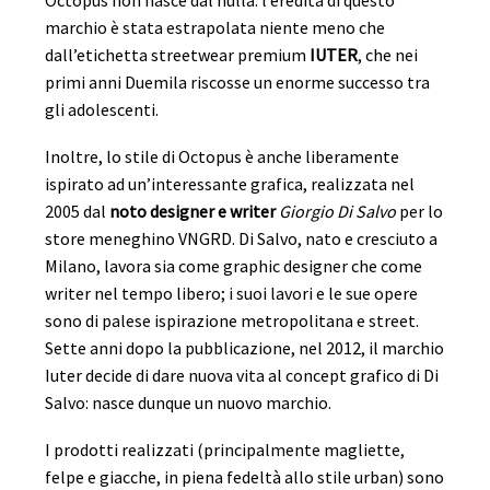
Octopus non nasce dal nulla: l’eredità di questo
marchio è stata estrapolata niente meno che
dall’etichetta streetwear premium
IUTER
, che nei
primi anni Duemila riscosse un enorme successo tra
gli adolescenti.
Inoltre, lo stile di Octopus è anche liberamente
ispirato ad un’interessante grafica, realizzata nel
2005 dal
noto designer e writer
Giorgio Di Salvo
per lo
store meneghino VNGRD. Di Salvo, nato e cresciuto a
Milano, lavora sia come graphic designer che come
writer nel tempo libero; i suoi lavori e le sue opere
sono di palese ispirazione metropolitana e street.
Sette anni dopo la pubblicazione, nel 2012, il marchio
Iuter decide di dare nuova vita al concept grafico di Di
Salvo: nasce dunque un nuovo marchio.
I prodotti realizzati (principalmente magliette,
felpe e giacche, in piena fedeltà allo stile urban) sono