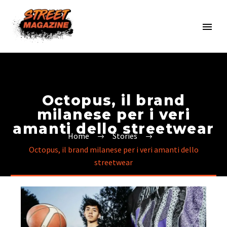
Octopus, il brand
milanese per i veri
amanti dello streetwear
Home
Stories
Octopus, il brand milanese per i veri amanti dello
streetwear