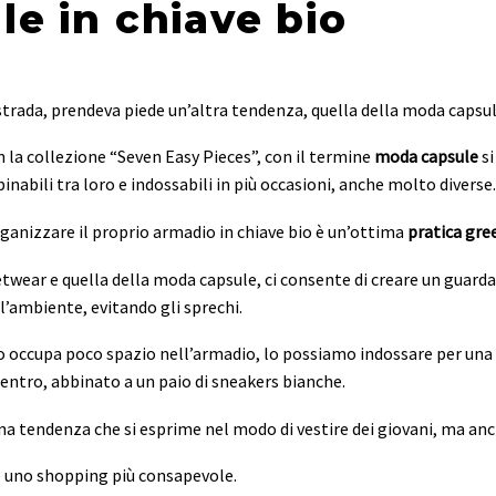
e in chiave bio
strada, prendeva piede un’altra tendenza, quella della moda capsul
n la collezione “Seven Easy Pieces”, con il termine
moda capsule
si
nabili tra loro e indossabili in più occasioni, anche molto diverse.
rganizzare il proprio armadio in chiave bio è un’ottima
pratica gre
etwear e quella della moda capsule, ci consente di creare un guarda
ll’ambiente, evitando gli sprechi.
o occupa poco spazio nell’armadio, lo possiamo indossare per una r
centro, abbinato a un paio di sneakers bianche.
a tendenza che si esprime nel modo di vestire dei giovani, ma an
re uno shopping più consapevole.