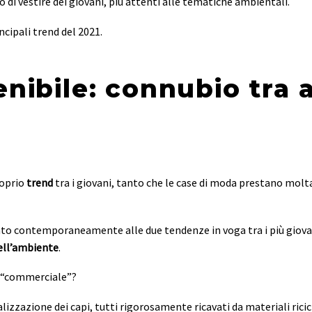
o di vestire dei giovani, più attenti alle tematiche ambientali.
ncipali trend del 2021.
nibile: connubio tra 
roprio
trend
tra i giovani, tanto che le case di moda prestano molta
nto contemporaneamente alle due tendenze in voga tra i più giova
dell’ambiente
.
a “commerciale”?
alizzazione dei capi, tutti rigorosamente ricavati da materiali ricic