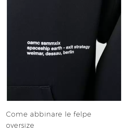
Come abbinare le felpe
oversize